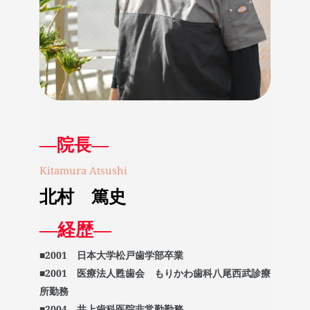
―院長―
Kitamura Atsushi
北村　篤史
―経歴―
■2001　日本大学松戸歯学部卒業
■2001　医療法人甦歯会　もりかわ歯科八尾西武診療
所勤務
■2004　井上歯科医院非常勤勤務