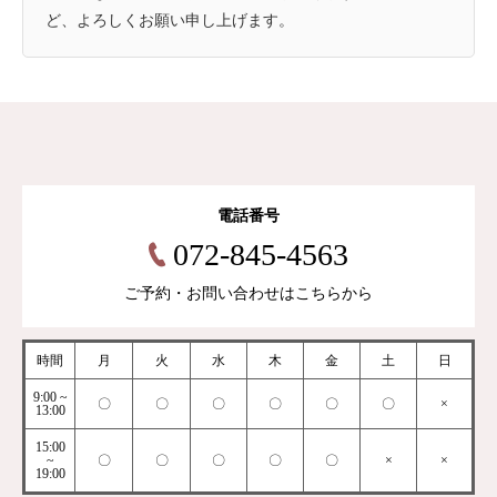
ど、よろしくお願い申し上げます。
電話番号
072-845-4563
ご予約・お問い合わせはこちらから
時間
月
火
水
木
金
土
日
9:00 ~
〇
〇
〇
〇
〇
〇
×
13:00
15:00
~
〇
〇
〇
〇
〇
×
×
19:00