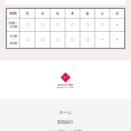
時間
月
火
水
木
金
土
日
9:00 ~
〇
〇
〇
〇
〇
〇
×
13:00
15:00
~
〇
〇
〇
〇
〇
×
×
19:00
ホーム
医院紹介